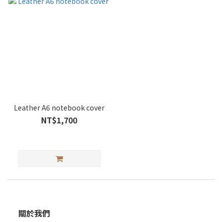
Leather A6 notebook cover
NT$1,700
關於我們