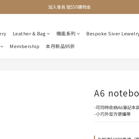
加入會員 贈$50購物金
全館滿$1000即享免運
新品95折
ery
Leather & Bag
機能系列
Bespoke Siver Lewelr
全館滿$1000即享免運
Membership
本月新品95折
A6 noteb
-可同時收納A6筆記本
-小巧外型方便攜帶