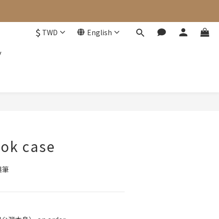
$
TWD
English
y
BUY NOW
ook case
與筆