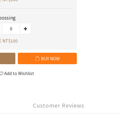
ossing
E NT$100
BUY NOW
Add to Wishlist
Customer Reviews