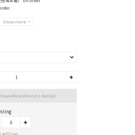
灣本島） on order
rder
Show more
d Save More
(At most 1 item(s))
nzing
E NT$100