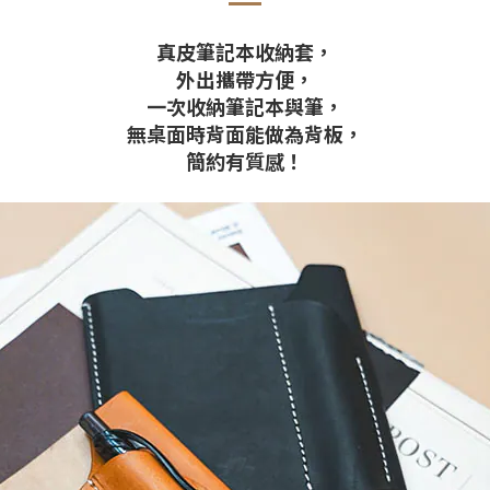
真皮筆記本
收納套，
外出攜帶方便，
一次收納筆記本與筆，
無桌面時背面能做為背板，
簡約有質感！