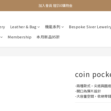
加入會員 贈$50購物金
全館滿$1000即享免運
新品95折
ery
Leather & Bag
機能系列
Bespoke Siver Lewelr
全館滿$1000即享免運
Membership
本月新品95折
coin pocke
-兩種款式，尖底與圓
-開口為彈片設計
-大容量空間，收納零