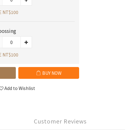
E NT$100
ossing
E NT$100
BUY NOW
Add to Wishlist
Customer Reviews