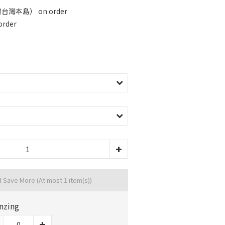
灣本島） on order
rder
d Save More
(At most 1 item(s))
nzing