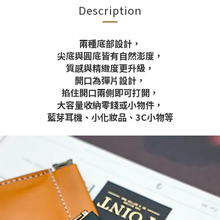
Description
兩種底部設計，
尖底與圓底皆有自然澎度，
質感與精緻度更升級，
開口為彈片設計，
掐住開口兩側即可打開，
大容量收納零錢或小物件，
藍芽耳機、小化妝品、3C小物等