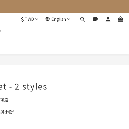
$
TWD
English
y
BUY NOW
t - 2 styles
底可選
錢與小物件