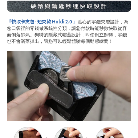
『
快取卡夾包-
短夾款 Holdi 2.0
』
貼心的零錢夾層設計，為
您口袋裡的零錢做系統性分類，讓您付款時能秒數快取從容
而俐落帥氣。獨特的隱藏式帽蓋設計，即使倒立翻轉，零錢
也不會灑落掉出，讓您可以輕鬆體驗每個動感瞬間！