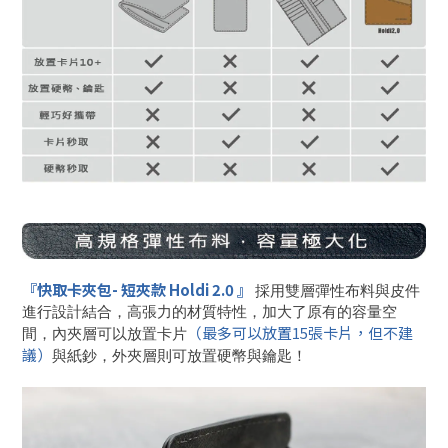
『
快取卡夾包-
短夾款 Holdi 2.0
』
採用雙層彈性布料與皮件
進行設計結合，高張力的材質特性，加大了原有的容量空
（最多可以放置15張卡片，但不建
間，內夾層可以放置卡片
議）
與紙鈔，外夾層則可放置硬幣與鑰匙！