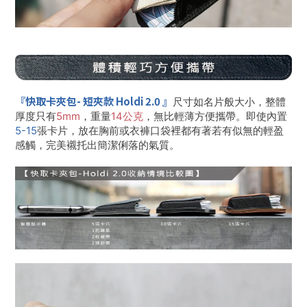
『
快取卡夾包-
短夾款 Holdi 2.0
』
尺寸如名片般大小，整體
厚度只有
5mm
，重量
14
公克
，無比輕薄方便攜帶。即使內置
5-15
張卡片，放在胸前或衣褲口袋裡都有著若有似無的輕盈
感觸，完美襯托出簡潔俐落的氣質。