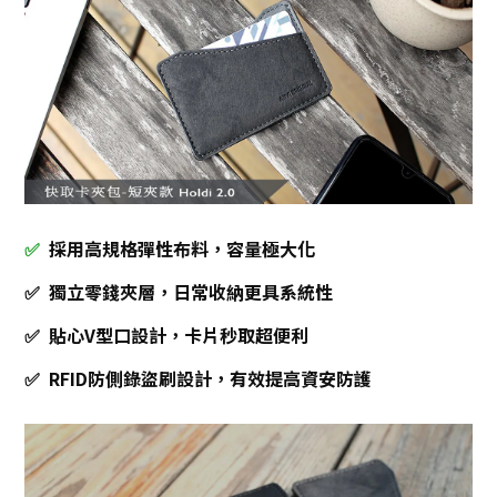
✅
採用高規格彈性布料，容量極大化
✅ 獨立零錢夾層，日常收納更具系統性
✅ 貼心V型口設計，卡片秒取超便利
✅ RFID防側錄盜刷設計，有效提高資安防護