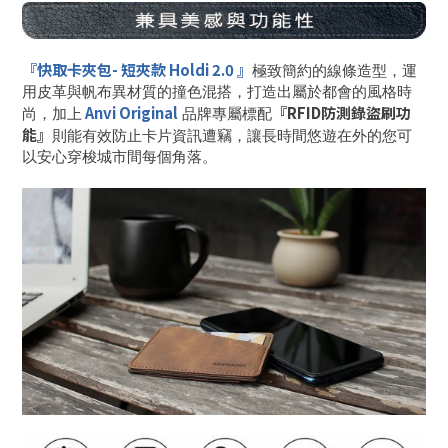
『
快取卡夾包-
短夾款 Holdi 2.0
』
極致簡約的線條造型，運
用皮革與帆布異材質的撞色混搭，打造出屬於都會的風格時
Anvi Original
『RFID防測錄盜刷功
尚，加上
品牌專屬標配
能』
則能有效防止卡片資訊遭竊，讓長時間悠遊在外的您可
以安心穿梭城市間每個角落。