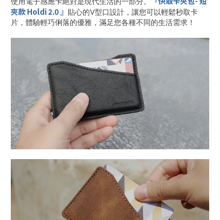
『
快取卡夾包-
短
使用電子感應卡絕對是現代生活的一部分。
夾款 Holdi 2.0
』
貼心的V型口設計，讓您可以輕鬆秒取卡
片，體驗輕巧俐落的優雅，滿足您各種不同的生活需求！