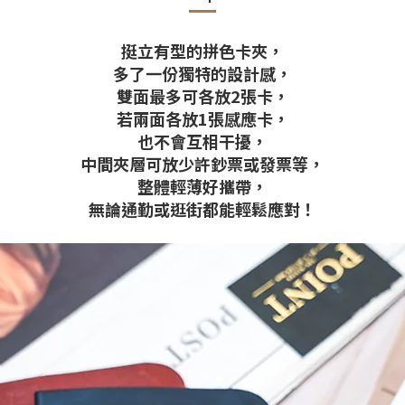
挺立有型的拼色卡夾，
多了一份獨特的設計感，
雙面最多可各放2張卡，
若兩面各放1張感應卡，
也不會互相干擾，
中間夾層可放少許鈔票或發票等，
整體輕薄好攜帶，
無論通勤或逛街都能輕鬆應對！