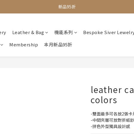
新品95折
全館滿$1000即享免運
全館滿$1000即享免運
ery
Leather & Bag
機能系列
Bespoke Siver Lewelr
Membership
本月新品95折
leather ca
colors
-雙面最多可各放2張卡
-中間夾層可放對折紙
-拼色外型獨具設計感