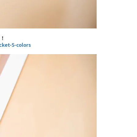
！
ket-5-colors