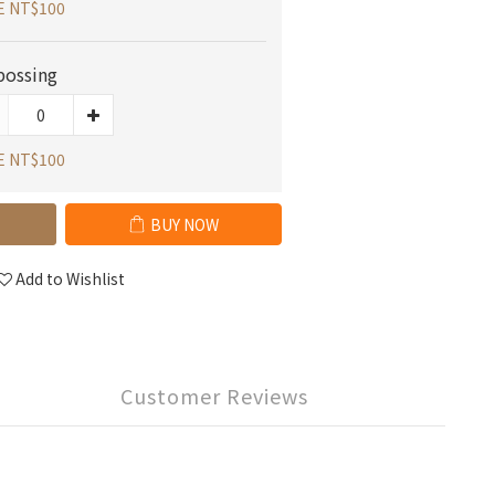
E NT$100
ossing
E NT$100
BUY NOW
Add to Wishlist
Customer Reviews