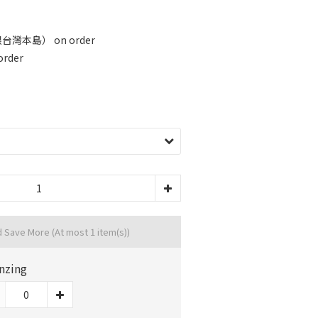
灣本島） on order
rder
d Save More
(At most 1 item(s))
nzing