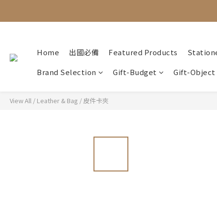
Home
出國必備
Featured Products
Station
Brand Selection
Gift-Budget
Gift-Object
View All
/
Leather & Bag
/
皮件卡夾