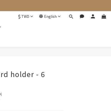
$
TWD
English
y
BUY NOW
rd holder - 6
片
鈔