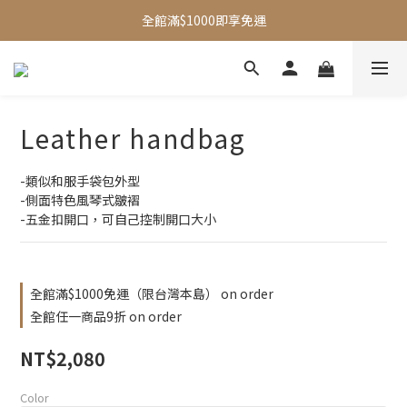
全館滿$1000即享免運
全館滿$1000即享免運
加入會員 贈$50購物金
新品95折
Leather handbag
全館滿$1000即享免運
-類似和服手袋包外型
-側面特色風琴式皺褶 
-五金扣開口，可自己控制開口大小
全館滿$1000免運（限台灣本島） on order
全館任一商品9折 on order
NT$2,080
Color