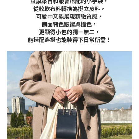
靈感來自和服會搭配的小手袋，
從較軟布料轉換為挺立皮料，
可愛中又能展現精緻質感，
側面特色皺褶與撞色，
更顯得小包的獨一無二，
能搭配穿搭也能裝得下日常所需！