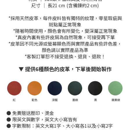
尺寸 ｜ 長21 cm (含備鍊約2 cm)
*採用天然皮革，每件皮料皆有獨特的紋理，零星瑕疵與
斑點屬正常現象
*隨著時間使用，顏色會有所變化，變深屬正常現象
*真皮內裏有些許皮屑為自然現象，可接受再下單
*皮革因不同光源或螢幕顯色而與實際產品有些許色差，
顏色請以實際產品為準
*客製訂單恕不接受退換、退貨、退款！
▼ 提供6種顏色的皮革，下單後開始製作
● 免費贈送壓印、燙金
● 限英文與數字，英文大小寫皆有
● 字數限制：英文大寫1字、大小寫各1以及小寫2字