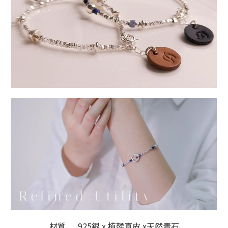
材質 ｜ 925銀 x 植鞣真皮 x天然青石