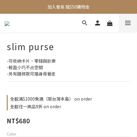
加入會員 贈$50購物金
全館滿$1000即享免運
新品95折
全館滿$1000即享免運
slim purse
-可收納卡片、零錢與鈔票
-輕盈小巧不占空間
-另有鏈條款可隨身背著走
全館滿$1000免運（限台灣本島） on order
全館任一商品9折 on order
NT$680
Color