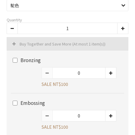
Quantity
Buy Together and Save More
(At most 1 item(s))
Bronzing
SALE NT$100
Embossing
SALE NT$100