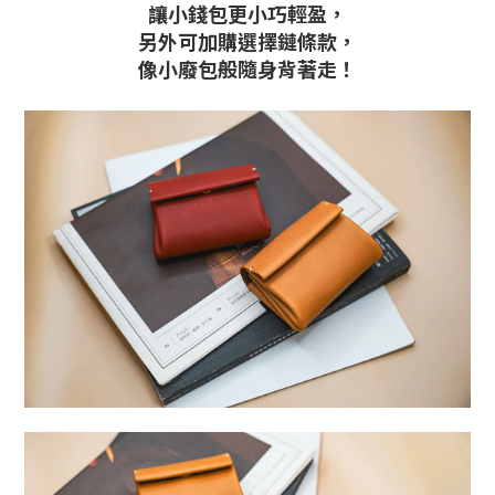
讓小錢包更小巧輕盈，
另外可加購選擇鏈條款，
像小廢包般隨身背著走！