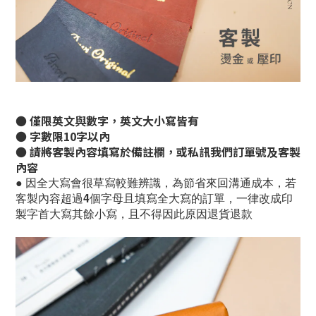
● 僅限英文與數字，英文大小寫皆有
● 字數限10字以內
● 請將客製內容填寫於備註欄，或私訊我們訂單號及客製
內容
● 因全大寫會很草寫較難辨識，為節省來回溝通成本，若
客製內容超過4個字母且填寫全大寫的訂單，一律改成印
製字首大寫其餘小寫，且不得因此原因退貨退款