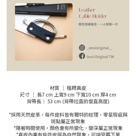
材質 ｜ 植鞣真皮
尺寸 ｜ 長7 cm 上寬9 cm 下寬10 cm 厚4 cm
背帶長｜ 53 cm (背帶拉直的垂直高度)
*採用天然皮革，每件皮料皆有獨特的紋理，零星瑕疵與
斑點屬正常現象
*隨著時間使用，顏色會有所變化，變深屬正常現象
*真皮內裏有些許皮屑為自然現象，可接受再下單