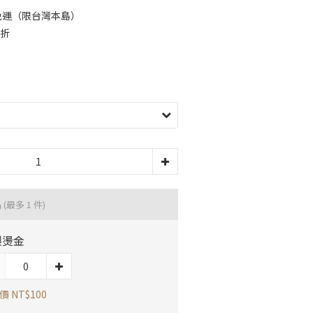
0免運（限台灣本島）
9折
品
(最多 1 件)
製燙金
 NT$100