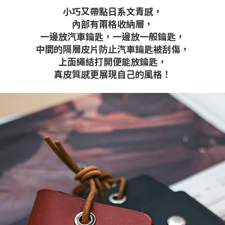
小巧又帶點日系文青感，
內部有兩格收納層，
一邊放汽車鑰匙，一邊放一般鑰匙，
中間的隔層皮片防止汽車鑰匙被刮傷，
上面繩結打開便能放鑰匙，
真皮質感更展現自己的風格！