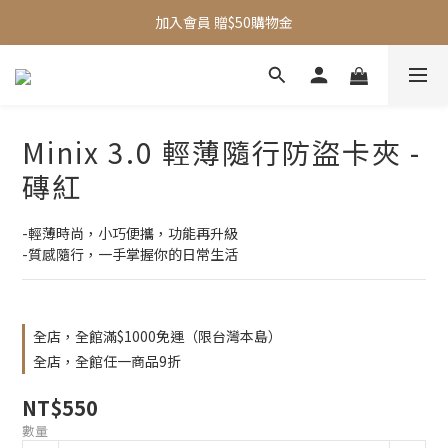
加入會員 贈$50購物金
全館滿$1000即享免運
新品95折
全館滿$1000即享免運
Minix 3.0 輕薄隨行防盜卡夾 -
磚紅
-輕薄時尚，小巧便攜，功能再升級
-質感隨行，一手掌握你的日常生活
全店，全館滿$1000免運（限台灣本島）
全店，全館任一商品9折
NT$550
數量