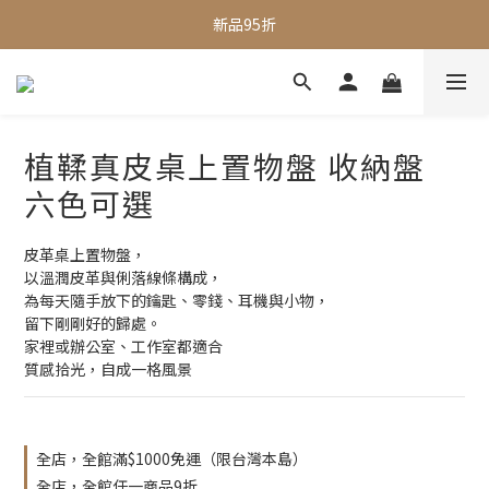
全館滿$1000即享免運
新品95折
全館滿$1000即享免運
植鞣真皮桌上置物盤 收納盤
六色可選
皮革桌上置物盤，
以溫潤皮革與俐落線條構成，
為每天隨手放下的鑰匙、零錢、耳機與小物，
留下剛剛好的歸處。
家裡或辦公室、工作室都適合
質感拾光，自成一格風景
全店，全館滿$1000免運（限台灣本島）
全店，全館任一商品9折