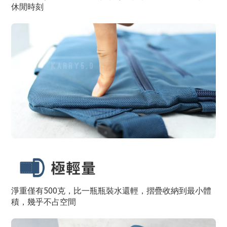
休閒時刻
500
淨重僅有
克，比一瓶瓶裝水還輕，摺疊收納到最小體
積，幾乎不占空間