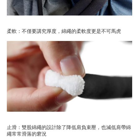
柔軟：不僅要講究厚度，綿繩的柔軟度更是不可馬虎
止滑：雙股綿繩的設計除了降低肩負束壓，也減低肩帶綿
繩常常滑落的窘況