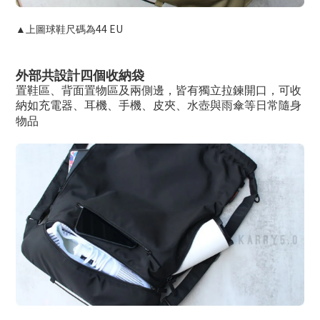
44 EU
▲上圖球鞋尺碼為
外部共設計四個收納袋
置鞋區、背面置物區及兩側邊，皆有獨立拉鍊開口，可收
納如充電器、耳機、手機、皮夾、水壺與雨傘等日常隨身
物品