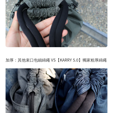
VS
KARRY 5.0
加厚：其他束口包細綿繩
【
】獨家粗厚綿繩