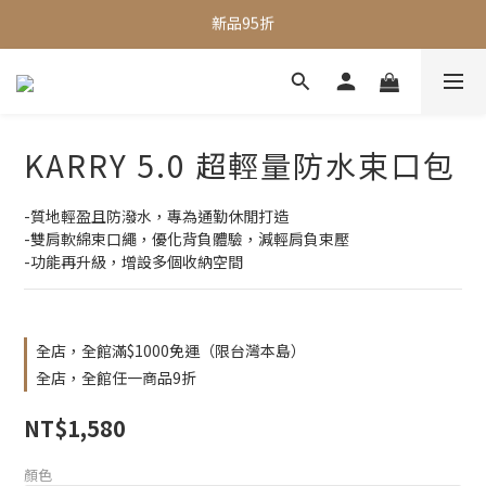
全館滿$1000即享免運
全館滿$1000即享免運
加入會員 贈$50購物金
新品95折
KARRY 5.0 超輕量防水束口包
全館滿$1000即享免運
-質地輕盈且防潑水，專為通勤休閒打造
-雙肩軟綿束口繩，優化背負體驗，減輕肩負束壓
-功能再升級，增設多個收納空間
全店，全館滿$1000免運（限台灣本島）
全店，全館任一商品9折
NT$1,580
顏色