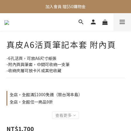
加入會員 贈$50購物金
全館滿$1000即享免運
新品95折
全館滿$1000即享免運
真皮A6活頁筆記本套 附內頁
-6孔活頁，可放A6尺寸紙張 
-附內頁與筆套，中間可收納一支筆 
-收納夾層可放卡片或其他收藏
全店，全館滿$1000免運（限台灣本島）
全店，全館任一商品9折
查看更多
NT$1,700