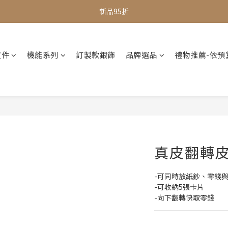
全館滿$1000即享免運
全館滿$1000即享免運
皮件
機能系列
訂製款銀飾
品牌選品
禮物推薦-依預
真皮翻轉皮
-可同時放紙鈔、零錢
-可收納5張卡片
-向下翻轉快取零錢