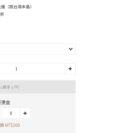
0免運（限台灣本島）
9折
品
(最多 1 件)
製燙金
 NT$100