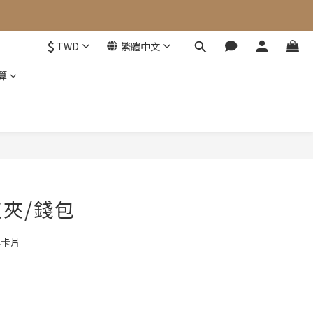
$
TWD
繁體中文
算
立即購買
夾/錢包
與卡片