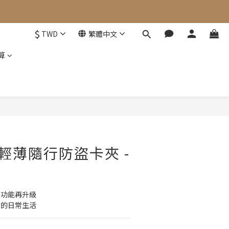
$
TWD
繁體中文
算
立即購買
.0 輕薄隨行防盜卡夾 -
，功能再升級
你的日常生活