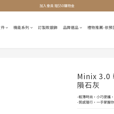
加入會員 贈$50購物金
全館滿$1000即享免運
新品95折
皮件
機能系列
訂製款銀飾
品牌選品
禮物推薦-依預
全館滿$1000即享免運
Minix 3
隕石灰
-輕薄時尚，小巧便攜
-質感隨行，一手掌握