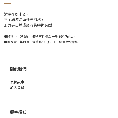
遊走在都市間，
不同場域切換多種風格，
無論是出差或旅行皆時尚有型
●體積小，好收納｜體積可折疊至一般後背包的1/4
●極輕量，無負擔｜淨重僅560g，比一瓶礦泉水還輕
關於我們
品牌故事
加入會員
顧客須知