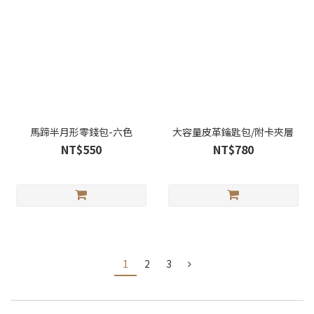
馬蹄半月形零錢包-六色
大容量皮革鑰匙包/附卡夾層
NT$550
NT$780
1
2
3