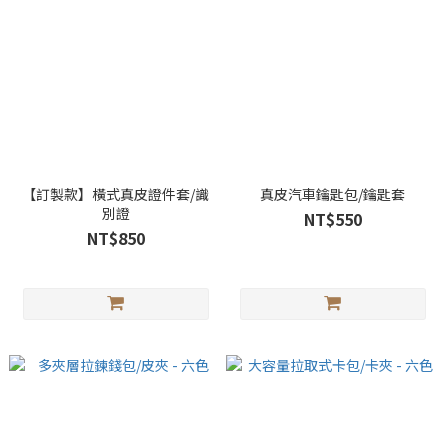
【訂製款】橫式真皮證件套/識
真皮汽車鑰匙包/鑰匙套
別證
NT$550
NT$850