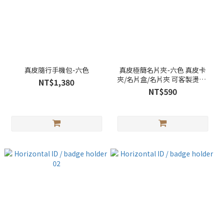
真皮隨行手機包-六色
真皮極簡名片夾-六色 真皮卡
夾/名片盒/名片夾 可客製燙金/
NT$1,380
壓印
NT$590