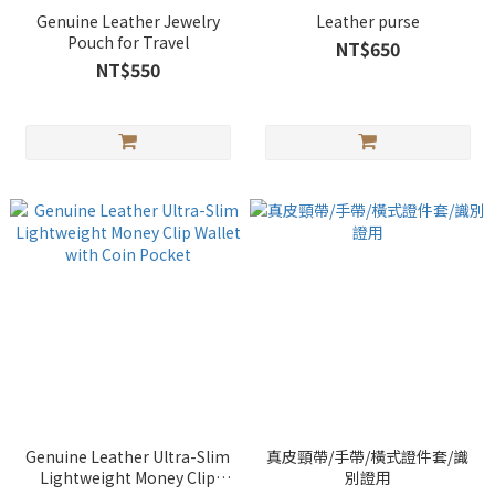
Genuine Leather Jewelry
Leather purse
Pouch for Travel
NT$650
NT$550
Genuine Leather Ultra-Slim
真皮頸帶/手帶/橫式證件套/識
Lightweight Money Clip
別證用