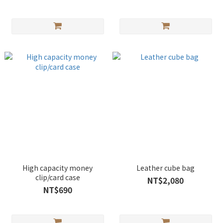
High capacity money
Leather cube bag
clip/card case
NT$2,080
NT$690