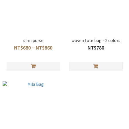
slim purse
woven tote bag - 2 colors
NT$680 ~ NT$860
NT$780